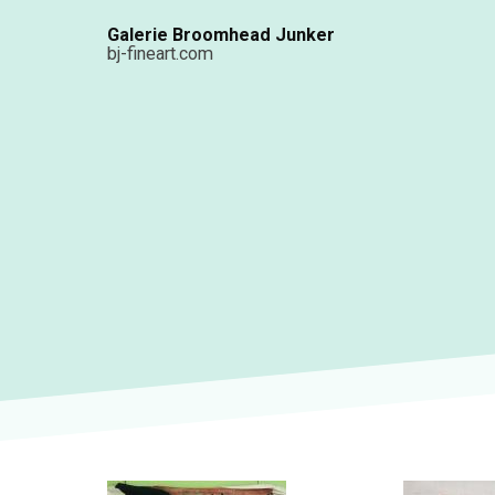
Aller
Galerie Broomhead Junker
au
bj-fineart.com
contenu
principal