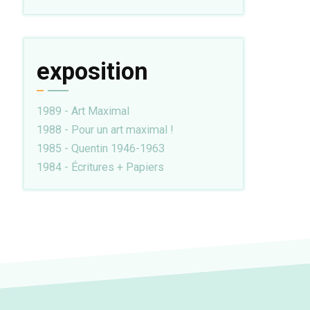
exposition
1989 - Art Maximal
1988 - Pour un art maximal !
1985 - Quentin 1946-1963
1984 - Écritures + Papiers