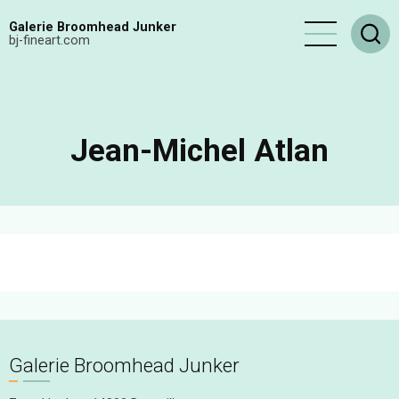
Aller
Galerie Broomhead Junker
au
bj-fineart.com
contenu
principal
Jean-Michel Atlan
Galerie Broomhead Junker