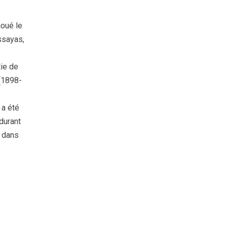
joué le
Assayas,
tie de
(1898-
 a été
durant
, dans