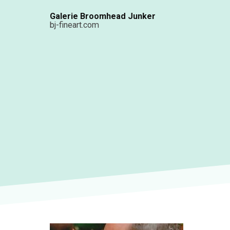
Aller
Galerie Broomhead Junker
au
bj-fineart.com
contenu
principal