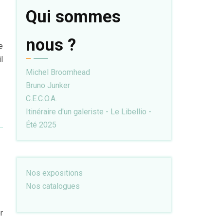
Qui sommes
nous ?
e
l
Michel Broomhead
Bruno Junker
C.E.C.O.A.
Itinéraire d'un galeriste - Le Libellio -
Été 2025
Nos expositions
Nos catalogues
r