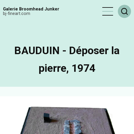
Aller
Galerie Broomhead Junker
au
bj-fineart.com
contenu
principal
BAUDUIN - Déposer la
pierre, 1974