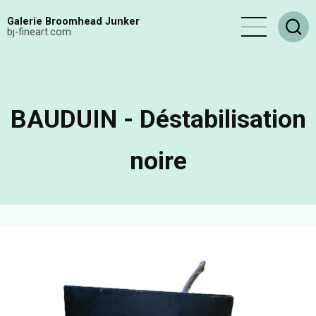
Aller
Galerie Broomhead Junker
au
bj-fineart.com
contenu
principal
BAUDUIN - Déstabilisation
noire